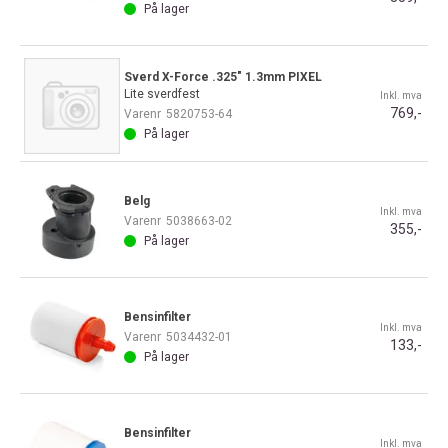
På lager
Sverd X-Force .325" 1.3mm PIXEL
Lite sverdfest
Inkl. mva
769,-
Varenr
5820753-64
På lager
Belg
Inkl. mva
Varenr
5038663-02
355,-
På lager
Bensinfilter
Inkl. mva
Varenr
5034432-01
133,-
På lager
Bensinfilter
Inkl. mva