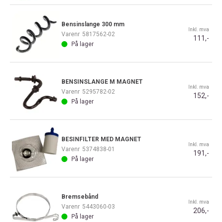
Bensinslange 300 mm
Inkl. mva
Varenr
5817562-02
111,-
På lager
BENSINSLANGE M MAGNET
Inkl. mva
Varenr
5295782-02
152,-
På lager
BESINFILTER MED MAGNET
Inkl. mva
Varenr
5374838-01
191,-
På lager
Bremsebånd
Inkl. mva
Varenr
5443060-03
206,-
På lager