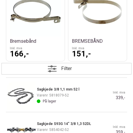
Bremsebånd
BREMSEBÅND
Inkl. mva
Inkl. mva
166,-
151,-
Filter
Sagkjede 3/8 1,1 mm 52 l
Inkl. mva
Varenr
5818079-52
339,-
På lager
Sagkjede S93G 14" 3/8 1,3 52DL
Inkl. mva
Varenr
5854042-52
359,-