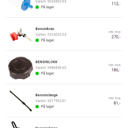
Varenr
5034432-03
112,-
På lager
Bensinkran
Inkl. mva
Varenr
5324292-34
270,-
På lager
BENSINLOKK
Inkl. mva
Varenr
5986845-65
186,-
På lager
Bensinslange
Inkl. mva
Varenr
5017952-01
81,-
På lager