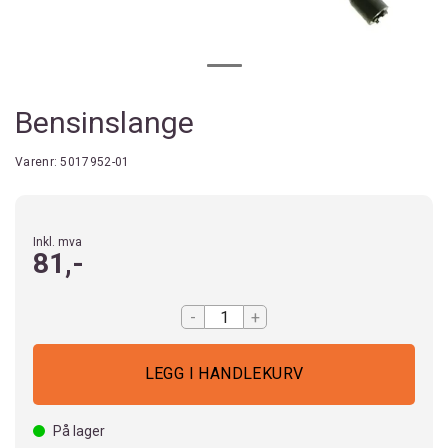
Bensinslange
Varenr:
5017952-01
Inkl. mva
81,-
-
+
På lager