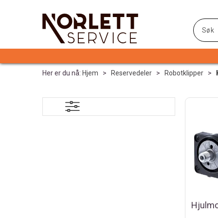
Her er du nå:
Hjem
>
Reservedeler
>
Robotklipper
>
Hjulmo