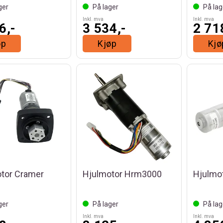
ger
På lager
På lag
Inkl. mva
Inkl. mva
6,-
3 534,-
2 71
øp
Kjøp
Kjø
tor Cramer
Hjulmotor Hrm3000
Hjulmo
ger
På lager
På lag
Inkl. mva
Inkl. mva