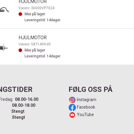
HJULMOTOR
Varenr
36000VP7024
Ikke på lager
Leveringstid: 14dager
HJULMOTOR
Varenr
5871499-05
Ikke på lager
Leveringstid: 14dager
NGSTIDER
FØLG OSS PÅ
Fredag:
08.00-16.00
Instagram
dag:
08.00-18.00
Facebook
ag:
Stengt
YouTube
ag:
Stengt