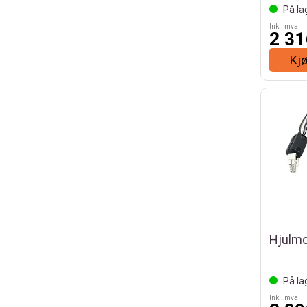
På la
Inkl. mva
2 31
Kj
Hjulmo
På la
Inkl. mva