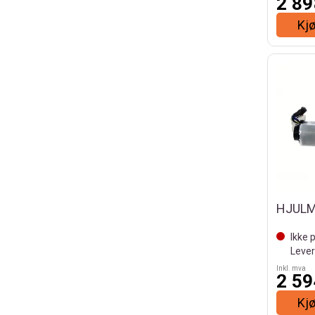
2 89
Kj
HJUL
Ikke 
Lever
Inkl. mva
2 59
Kj