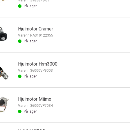
Varenr
5985873-01
På lager
Hjulmotor Cramer
Varenr
RA310122355
På lager
Hjulmotor Hrm3000
Varenr
36000VP9003
På lager
Hjulmotor Miimo
Varenr
36000VP7034
På lager