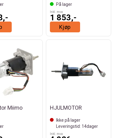
er
På lager
Inkl. mva
8,-
1 853,-
p
Kjøp
tor Miimo
HJULMOTOR
Ikke på lager
er
Leveringstid: 14dager
Inkl. mva