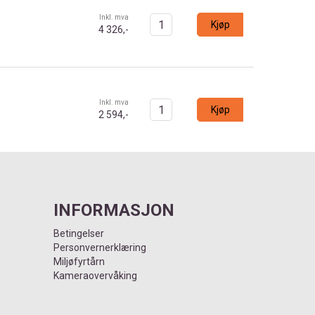
Inkl. mva
Kjøp
4 326,-
Inkl. mva
Kjøp
2 594,-
INFORMASJON
Betingelser
Personvernerklæring
Miljøfyrtårn
Kameraovervåking