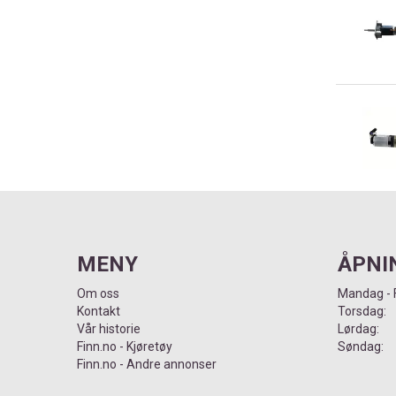
MENY
ÅPNI
Om oss
Mandag - 
Kontakt
Tors
Vår historie
Lørd
Finn.no - Kjøretøy
Sønd
Finn.no - Andre annonser