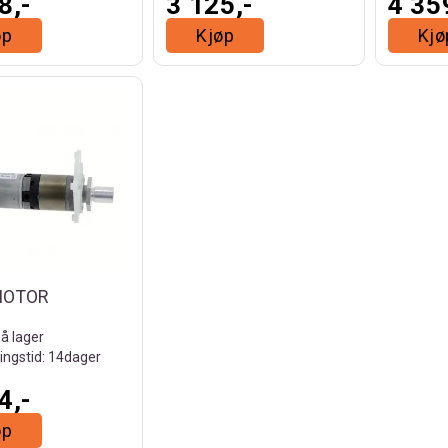
8,-
3 125,-
4 35
øp
Kjøp
Kjø
MOTOR
på lager
ingstid: 14dager
4,-
øp