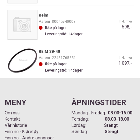
Reim
Varenr
80045v40003
Inkl. mva
598,-
Ikke på lager
Leveringstid: 14dager
REIM SB-48
Varenr
22431765631
Inkl. mva
1 097,-
Ikke på lager
Leveringstid: 14dager
MENY
ÅPNINGSTIDER
Om oss
Mandag - Fredag:
08.00-16.00
Kontakt
Torsdag:
08.00-18.00
Vår historie
Lørdag:
Stengt
Finn.no - Kjøretøy
Søndag:
Stengt
Finn.no - Andre annonser