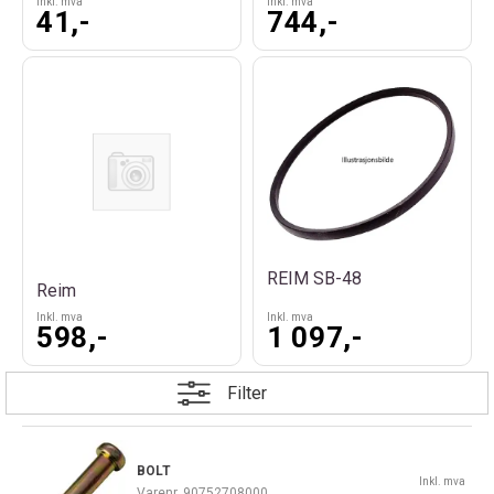
Inkl. mva
Inkl. mva
41,-
744,-
REIM SB-48
Reim
Inkl. mva
Inkl. mva
598,-
1 097,-
Filter
BOLT
Inkl. mva
Varenr
90752708000