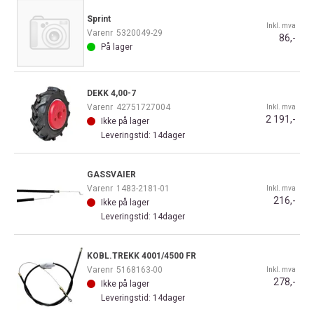
Sprint
Inkl. mva
Varenr
5320049-29
86,-
På lager
DEKK 4,00-7
Varenr
42751727004
Inkl. mva
2 191,-
Ikke på lager
Leveringstid: 14dager
GASSVAIER
Varenr
1483-2181-01
Inkl. mva
216,-
Ikke på lager
Leveringstid: 14dager
KOBL.TREKK 4001/4500 FR
Varenr
5168163-00
Inkl. mva
278,-
Ikke på lager
Leveringstid: 14dager