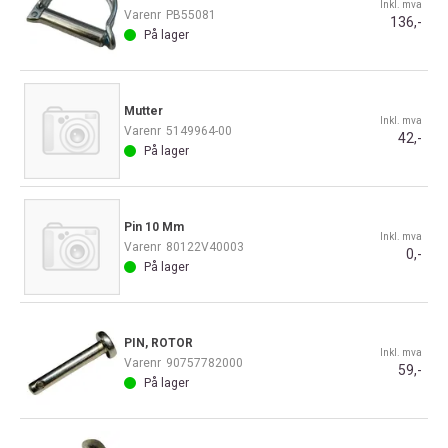
Inkl. mva
Varenr
PB55081
136,-
På lager
Mutter
Inkl. mva
Varenr
5149964-00
42,-
På lager
Pin 10 Mm
Inkl. mva
Varenr
80122V40003
0,-
På lager
PIN, ROTOR
Inkl. mva
Varenr
90757782000
59,-
På lager