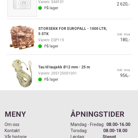
Varenr
S44101
2 620,-
På lager
STORSEKK FOR EUROPALL - 1000 LTR,
5 STK
Inkl. mva
180,-
Varenr
ESP119
På lager
Tau til taujekk Ø12 mm - 25 m
Inkl. mva
Varenr
205125001001
956,-
På lager
MENY
ÅPNINGSTIDER
Om oss
Mandag - Fredag:
08.00-16.00
Kontakt
Torsdag:
08.00-18.00
Vår historie
Lørdag:
Stengt