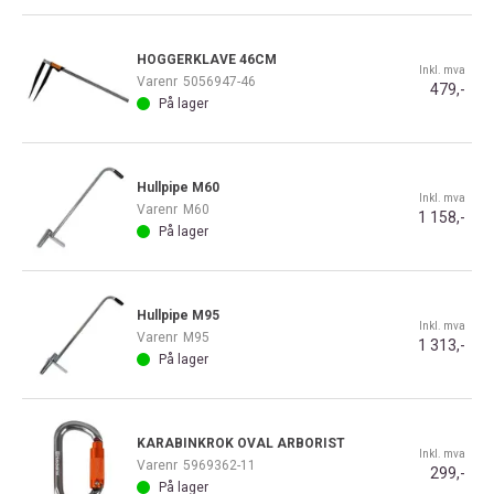
HOGGERKLAVE 46CM
Inkl. mva
Varenr
5056947-46
479,-
På lager
Hullpipe M60
Inkl. mva
Varenr
M60
1 158,-
På lager
Hullpipe M95
Inkl. mva
Varenr
M95
1 313,-
På lager
KARABINKROK OVAL ARBORIST
Inkl. mva
Varenr
5969362-11
299,-
På lager