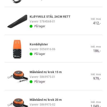
KLØYVKILE STÅL 24CM RETT
Inkl. mva
Varenr
5784568-01
412,-
På lager
Kombihylster
Inkl. mva
Varenr
5056916-06
186,-
På lager
Målebånd m/ krok 15 m
Inkl. mva
Varenr
5869975-01
979,-
På lager
Målebånd m/ krok 20 m
Inkl. mva
Varenr
5869975-02
1 049,-