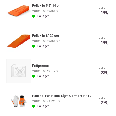
Fellekile 5,5" 14 cm
Inkl. mva
Varenr
5980358-01
199,-
På lager
Fellekile 8" 20 cm
Inkl. mva
Varenr
5980358-02
199,-
På lager
Fettpresse
Inkl. mva
Varenr
5950117-01
239,-
På lager
Hanske, Functional Light Comfort str 10
Inkl. mva
Varenr
5996494-10
279,-
På lager