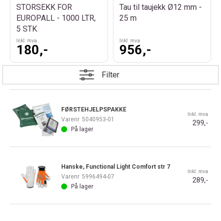
STORSEKK FOR
Tau til taujekk Ø12 mm -
EUROPALL - 1000 LTR,
25 m
5 STK
Inkl. mva
Inkl. mva
180,-
956,-
Filter
FØRSTEHJELPSPAKKE
Inkl. mva
Varenr
5040953-01
299,-
På lager
Hanske, Functional Light Comfort str 7
Inkl. mva
Varenr
5996494-07
289,-
På lager