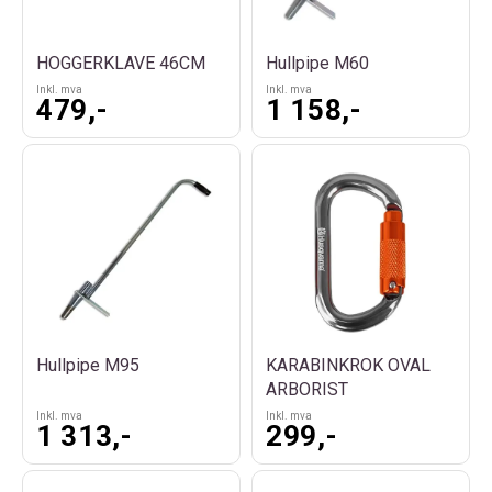
HOGGERKLAVE 46CM
Hullpipe M60
Inkl. mva
Inkl. mva
479,-
1 158,-
Hullpipe M95
KARABINKROK OVAL
ARBORIST
Inkl. mva
Inkl. mva
1 313,-
299,-