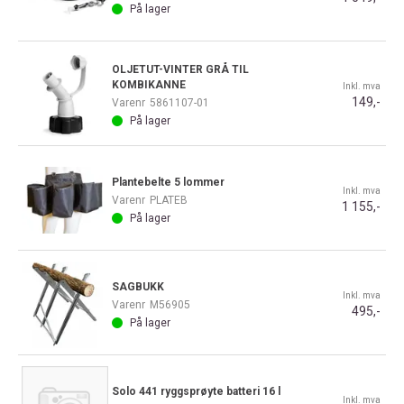
På lager
OLJETUT-VINTER GRÅ TIL
KOMBIKANNE
Inkl. mva
149,-
Varenr
5861107-01
På lager
Plantebelte 5 lommer
Inkl. mva
Varenr
PLATEB
1 155,-
På lager
SAGBUKK
Inkl. mva
Varenr
M56905
495,-
På lager
Solo 441 ryggsprøyte batteri 16 l
Inkl. mva