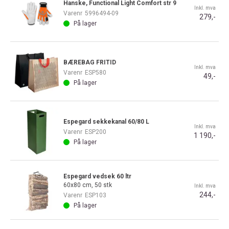
Hanske, Functional Light Comfort str 9
Inkl. mva
Varenr
5996494-09
279,-
På lager
BÆREBAG FRITID
Inkl. mva
Varenr
ESP580
49,-
På lager
Espegard sekkekanal 60/80 L
Inkl. mva
Varenr
ESP200
1 190,-
På lager
Espegard vedsek 60 ltr
60x80 cm, 50 stk
Inkl. mva
244,-
Varenr
ESP103
På lager