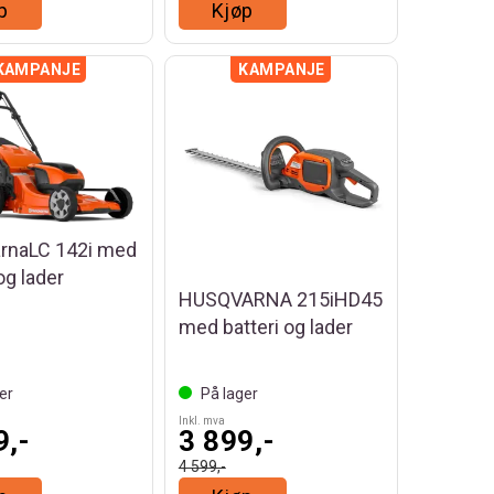
p
Kjøp
rnaLC 142i med
og lader
HUSQVARNA 215iHD45
med batteri og lader
er
På lager
Inkl. mva
9,-
3 899,-
4 599,-