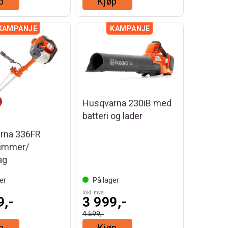
p
Kjøp
Husqvarna 230iB med
batteri og lader
rna 336FR
rimmer/
ag
er
På lager
Inkl. mva
9,-
3 999,-
4 599,-
p
Kjøp