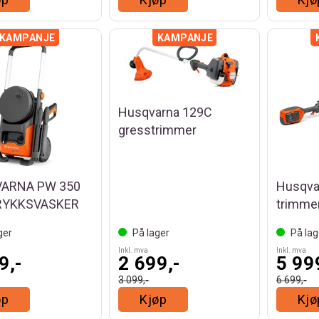
Husqvarna 129C
gresstrimmer
ARNA PW 350
Husqva
YKKSVASKER
trimme
ger
På lager
På lag
Inkl. mva
Inkl. mva
9,-
2 699,-
5 99
3 099,-
6 699,-
øp
Kjøp
Kjø