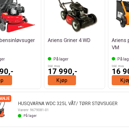
bensinløvsuger
Ariens Griner 4 WD
Ariens 
VM
ger
På lager
På lag
Inkl. mva
Inkl. mva
90,-
17 990,-
16 9
øp
Kjøp
Kjø
HUSQVARNA WDC 325L VÅT/ TØRR STØVSUGER
Varenr
9679081-01
På lager