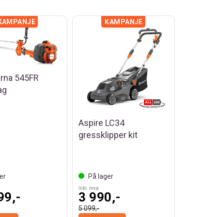
rna 545FR
ag
Aspire LC34
gressklipper kit
er
På lager
Inkl. mva
99,-
3 990,-
5 099,-