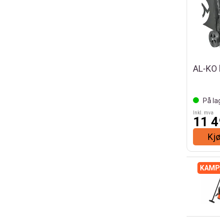
AL-KO 
På la
Inkl. mva
11 4
Kj