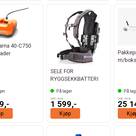
arna 40-C750
Pakkepr
lader
m/bok
SELE FOR
RYGGSEKKBATTERI
ger
På lager
På lag
Inkl. mva
Inkl. mva
9,-
1 599,-
25 1
øp
Kjøp
Kjø