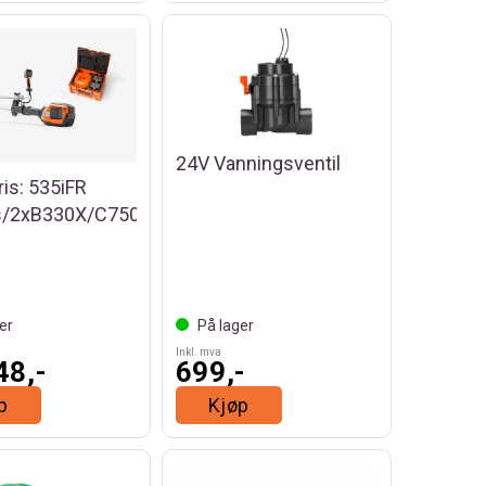
24V Vanningsventil
is: 535iFR
s/2xB330X/C750X
er
På lager
Inkl. mva
48,-
699,-
p
Kjøp