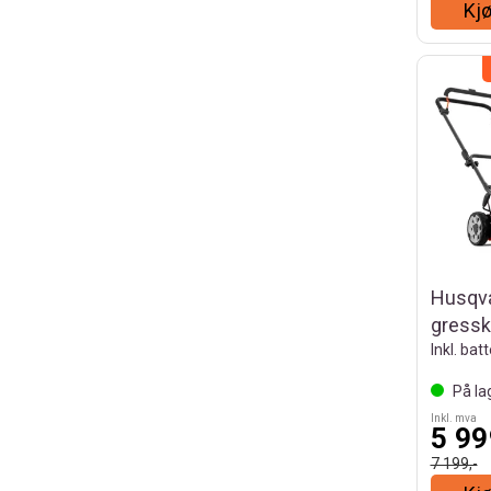
Kj
Husqva
gressk
Inkl. bat
På la
Inkl. mva
5 99
7 199,-