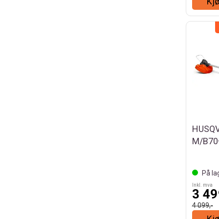
Kj
HUSQV
M/B70
På la
Inkl. mva
3 49
4 099,-
Kj