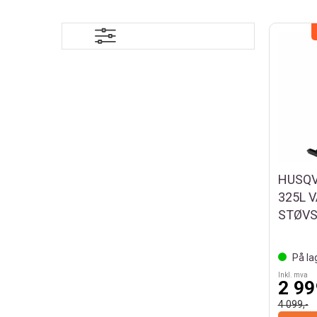
HUSQ
325L 
STØV
På la
Inkl. mva
2 99
4 099,-