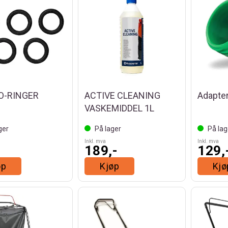
 O-RINGER
ACTIVE CLEANING
Adapter
VASKEMIDDEL 1L
ger
På lager
På lag
Inkl. mva
Inkl. mva
189,-
129,
øp
Kjøp
Kjø