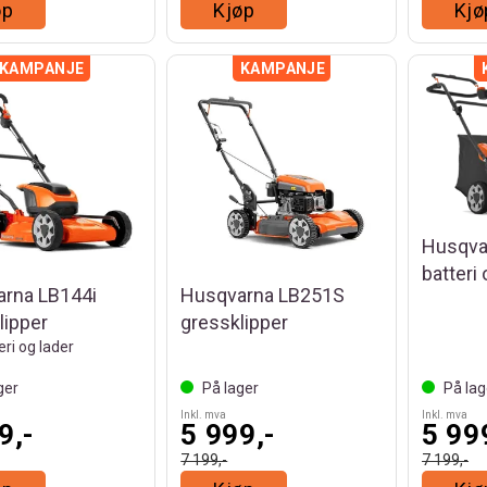
øp
Kjøp
Kjø
Husqva
batteri 
rna LB144i
Husqvarna LB251S
lipper
gressklipper
teri og lader
ger
På lager
På lag
Inkl. mva
Inkl. mva
9,-
5 999,-
5 99
7 199,-
7 199,-