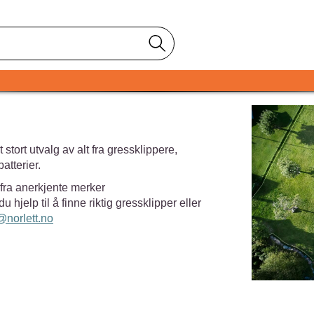
 stort utvalg av alt fra gressklippere,
atterier.
r fra anerkjente merker
jelp til å finne riktig gressklipper eller
@norlett.no