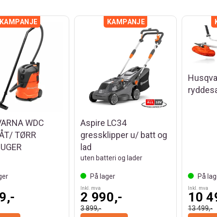
Husqva
ryddes
VARNA WDC
Aspire LC34
VÅT/ TØRR
gressklipper u/ batt og
SUGER
lad
uten batteri og lader
ger
På lager
På lag
Inkl. mva
Inkl. mva
9,-
2 990,-
10 4
3 899,-
13 499,-