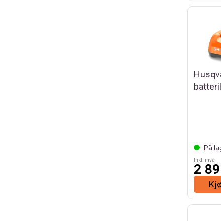
Husqv
batteri
På la
Inkl. mva
2 89
Kj