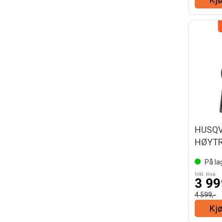
HUSQV
HØYTR
På la
Inkl. mva
3 99
4 599,-
Kj