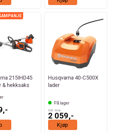
rna 215IHD45
Husqvarna 40-C500X
r & hekksaks
lader
er
På lager
9,-
Inkl. mva
2 059,-
p
Kjøp