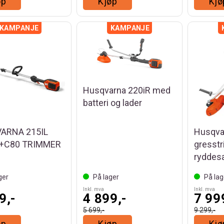
øp
Kjøp
Kjø
Husqvarna 220iR med
batteri og lader
ARNA 215IL
Husqva
+C80 TRIMMER
gresst
ryddes
ger
På lager
På lag
Inkl. mva
Inkl. mva
9,-
4 899,-
7 99
5 699,-
9 299,-
øp
Kjøp
Kjø