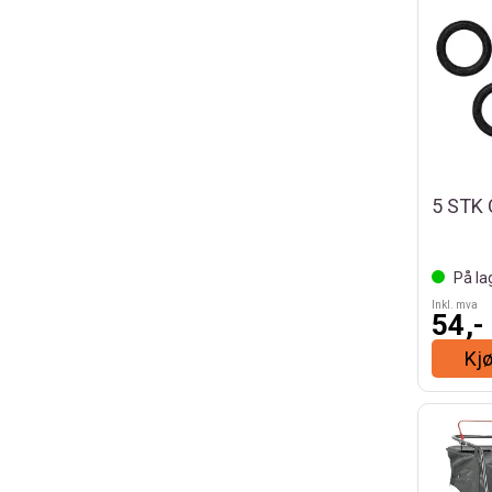
5 STK
På la
Inkl. mva
54,-
Kj