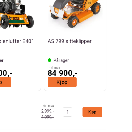
plenlufter E401
AS 799 sitteklipper
er
På lager
Inkl. mva
00,-
84 900,-
p
Kjøp
Inkl. mva
2 999,-
Kjøp
4 099,-