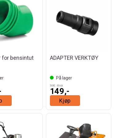
 for bensintut
ADAPTER VERKTØY
er
På lager
Inkl. mva
-
149,-
p
Kjøp