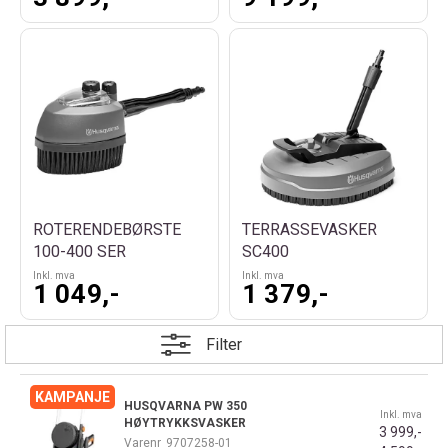
ROTERENDEBØRSTE
TERRASSEVASKER
100-400 SER
SC400
Inkl. mva
Inkl. mva
1 049,-
1 379,-
Filter
HUSQVARNA PW 350
Inkl. mva
HØYTRYKKSVASKER
3 999,-
Varenr
9707258-01