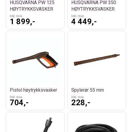
HUSQVARNA PW 125
HUSQVARNA PW 350
egenskaper med det du faktisk skal bruke den til. Her er noen
HØYTRYKKSVASKER
HØYTRYKKSVASKER
viktige faktorer å vurdere før du velger:
Inkl. mva
Inkl. mva
1 899,-
4 449,-
Trykk og vannmengde:
Trykket (bar) løsner skitten,
vannmengden(liter/time) skyller den vekk. For sensitive overflater
bør du bruke lavere trykk og egnet dyse.
Lett rengjøring: 100-120 bar, 300-400 l/t.
Middels rengjøring: 120-140 bar, 400-500 l/t.
Tung rengjøring: 140+ bar, 500+ l/t.
Driftstype:
Elektriske høytrykksvaskere er stillegående, lette og
enkle å vedlikeholde – ideelle for hjemmebruk. Bensindrevne
modeller gir mer kraft og mobilitet, og passer til større,
profesjonelle oppgaver.
Pistol høytrykksvasker
Spylerør 55 mm
Inkl. mva
Inkl. mva
Tilbehør og ekstrafunksjoner:
Ekstrautstyr som dyser,
704,-
228,-
skumkanon, terrassevasker og lang slange kan gjøre jobben både
enklere og mer presis.
Brukervennlighet:
Se etter ergonomisk design, god oppbevaring
og lang slange for enklere håndtering.