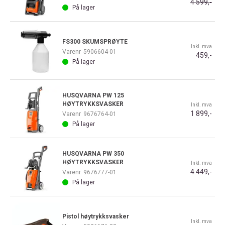
4 599,-
På lager
FS300 SKUMSPRØYTE
Inkl. mva
Varenr
5906604-01
459,-
På lager
HUSQVARNA PW 125
HØYTRYKKSVASKER
Inkl. mva
1 899,-
Varenr
9676764-01
På lager
HUSQVARNA PW 350
HØYTRYKKSVASKER
Inkl. mva
4 449,-
Varenr
9676777-01
På lager
Pistol høytrykksvasker
Inkl. mva