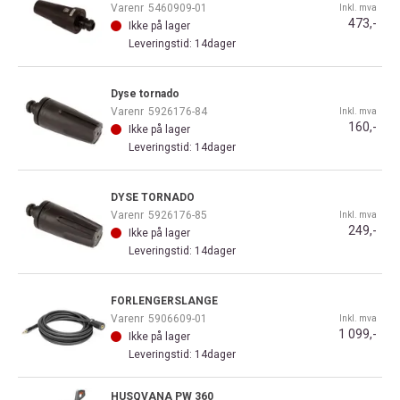
Varenr
5460909-01
Inkl. mva
473,-
Ikke på lager
Leveringstid: 14dager
Dyse tornado
Varenr
5926176-84
Inkl. mva
160,-
Ikke på lager
Leveringstid: 14dager
DYSE TORNADO
Varenr
5926176-85
Inkl. mva
249,-
Ikke på lager
Leveringstid: 14dager
FORLENGERSLANGE
Varenr
5906609-01
Inkl. mva
1 099,-
Ikke på lager
Leveringstid: 14dager
HUSQVANA PW 360