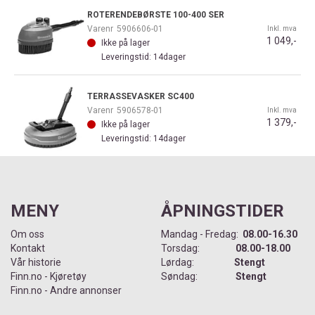
ROTERENDEBØRSTE 100-400 SER
Varenr
5906606-01
Inkl. mva
1 049,-
Ikke på lager
Leveringstid: 14dager
TERRASSEVASKER SC400
Varenr
5906578-01
Inkl. mva
1 379,-
Ikke på lager
Leveringstid: 14dager
MENY
ÅPNINGSTIDER
Om oss
Mandag - Fredag:
08.00-16.30
Kontakt
Torsdag:
08.00-18.00
Vår historie
Lørdag:
Stengt
Finn.no - Kjøretøy
Søndag:
Stengt
Finn.no - Andre annonser