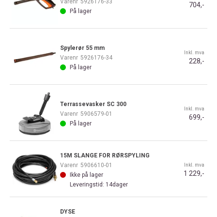
Varenr
5926176-33
704,-
På lager
Spylerør 55 mm
Inkl. mva
Varenr
5926176-34
228,-
På lager
Terrassevasker SC 300
Inkl. mva
Varenr
5906579-01
699,-
På lager
15M SLANGE FOR RØRSPYLING
Varenr
5906610-01
Inkl. mva
1 229,-
Ikke på lager
Leveringstid: 14dager
DYSE