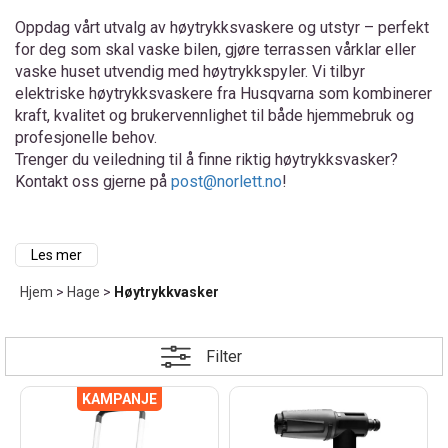
Oppdag vårt utvalg av høytrykksvaskere og utstyr – perfekt
for deg som skal vaske bilen, gjøre terrassen vårklar eller
vaske huset utvendig med høytrykkspyler. Vi tilbyr
elektriske høytrykksvaskere fra Husqvarna som kombinerer
kraft, kvalitet og brukervennlighet til både hjemmebruk og
profesjonelle behov.
Trenger du veiledning til å finne riktig høytrykksvasker?
Kontakt oss gjerne på
post@norlett.no
!
Les mer
Effektiv rengjøring med riktig
Hjem
>
Hage
>
Høytrykkvasker
høytrykksvasker
Filter
En høytrykksvasker gir deg en kraftig, effektiv og vannbesparende
måte å rengjøre alt fra fasader til hagemøbler. Husqvarna sine
modeller er kjent for brukervennlighet, robust design og
fleksibilitet. En mindre modell passer til lettere oppgaver som