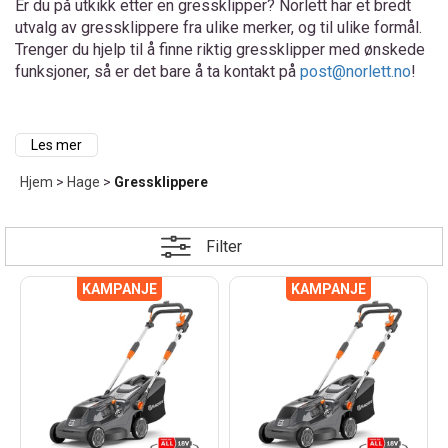
Er du på utkikk etter en gressklipper? Norlett har et bredt
utvalg av gressklippere fra ulike merker, og til ulike formål.
Trenger du hjelp til å finne riktig gressklipper med ønskede
funksjoner, så er det bare å ta kontakt på
post@norlett.no
!
Les mer
Alt om våre gressklippere
Hjem
>
Hage
>
Gressklippere
Enten du foretrekker den tradisjonelle gressklipperen der du går
Filter
bak, en rider eller traktor, kan du være trygg på at vi har flere solide
alternativer; både til privat og profesjonelt bruk. Blant typen “gå
bak” kan du velge mellom bensin, batteridrevet gressklipper,
bioklipp eller gressklipper med elektrisk kabel. Er det heller en rider
eller hagetraktor du kunne tenke deg, har vi flere typer å velge
mellom i forskjellige prisklasser og med et bredt utvalg funksjoner.
Hvilken type gressklipper bør