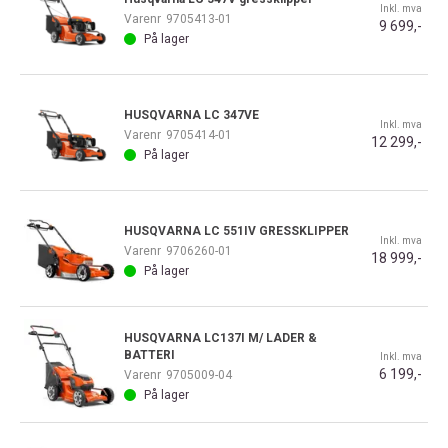
Inkl. mva
Varenr
9705413-01
9 699,-
På lager
HUSQVARNA LC 347VE
Inkl. mva
Varenr
9705414-01
12 299,-
På lager
HUSQVARNA LC 551IV GRESSKLIPPER
Inkl. mva
Varenr
9706260-01
18 999,-
På lager
HUSQVARNA LC137I M/ LADER &
BATTERI
Inkl. mva
6 199,-
Varenr
9705009-04
På lager