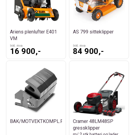
Ariens plenlufter E401
AS 799 sitteklipper
VM
Inkl. mva
Inkl. mva
16 900,-
84 900,-
BAK/MOTVEKTKOMPL.P520D/P520D
Cramer 48LM48SP
gressklipper
m/ 2 stk batteri og lader