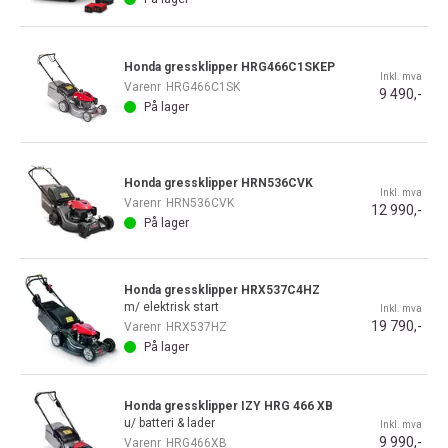
Honda gressklipper HRG466C1SKEP
Inkl. mva
Varenr
HRG466C1SK
9 490,-
På lager
Honda gressklipper HRN536CVK
Inkl. mva
Varenr
HRN536CVK
12 990,-
På lager
Honda gressklipper HRX537C4HZ
m/ elektrisk start
Inkl. mva
19 790,-
Varenr
HRX537HZ
På lager
Honda gressklipper IZY HRG 466 XB
u/ batteri & lader
Inkl. mva
9 990,-
Varenr
HRG466XB