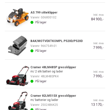
AS 799 sitteklipper
Inkl. mva
Varenr
G06800102
84 900,-
På lager
BAK/MOTVEKTKOMPL.P520D/P520D
Inkl. mva
Varenr
9667549-01
7 999,-
På lager
Cramer 48LM48SP gressklipper
m/ 2 stk batteri og lader
Inkl. mva
7 990,-
Varenr
48LM48SPK4
På lager
Cramer 82LM51SX gressklipper
m/ batterier og lader
Inkl. mva
13 170,-
Varenr
2502486K25
På lager