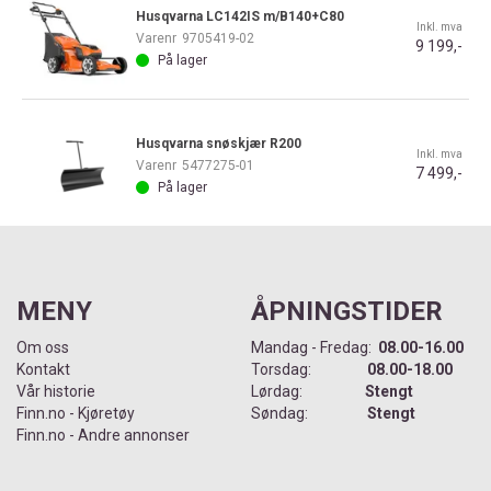
Husqvarna LC142IS m/B140+C80
Inkl. mva
Varenr
9705419-02
9 199,-
På lager
Husqvarna snøskjær R200
Inkl. mva
Varenr
5477275-01
7 499,-
På lager
MENY
ÅPNINGSTIDER
Om oss
Mandag - Fredag:
08.00-16.00
Kontakt
Torsdag:
08.00-18.00
Vår historie
Lørdag:
Stengt
Finn.no - Kjøretøy
Søndag:
Stengt
Finn.no - Andre annonser