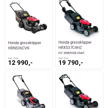
Honda gressklipper
Honda gressklipper
HRX537C4HZ
HRN536CVK
m/ elektrisk start
Inkl. mva
Inkl. mva
12 990,-
19 790,-