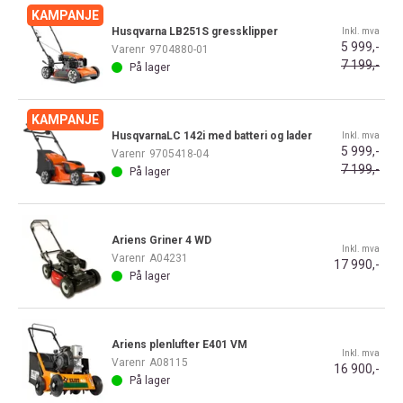
Husqvarna LB251S gressklipper
Inkl. mva
5 999,-
Varenr
9704880-01
7 199,-
På lager
HusqvarnaLC 142i med batteri og lader
Inkl. mva
5 999,-
Varenr
9705418-04
7 199,-
På lager
Ariens Griner 4 WD
Inkl. mva
Varenr
A04231
17 990,-
På lager
Ariens plenlufter E401 VM
Inkl. mva
Varenr
A08115
16 900,-
På lager