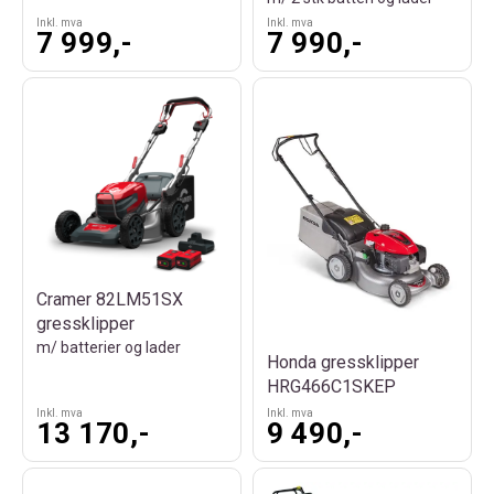
Inkl. mva
Inkl. mva
7 999,-
7 990,-
Cramer 82LM51SX
gressklipper
m/ batterier og lader
Honda gressklipper
HRG466C1SKEP
Inkl. mva
Inkl. mva
13 170,-
9 490,-