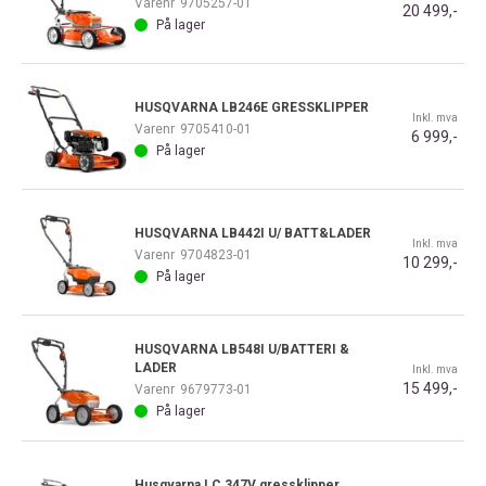
Varenr
9705257-01
20 499,-
På lager
HUSQVARNA LB246E GRESSKLIPPER
Inkl. mva
Varenr
9705410-01
6 999,-
På lager
HUSQVARNA LB442I U/ BATT&LADER
Inkl. mva
Varenr
9704823-01
10 299,-
På lager
HUSQVARNA LB548I U/BATTERI &
LADER
Inkl. mva
15 499,-
Varenr
9679773-01
På lager
Husqvarna LC 347V gressklipper