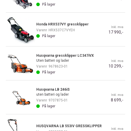
På lager
Honda HRX537VY gressklipper
Inkl. mva
Varenr
HRX537C7VYEH
17 990,-
På lager
Husqvarna gressklipper LC347iVX
Uten batteri og lader
Inkl. mva
10 299,-
Varenr
9678623-01
På lager
Husqvarna LB 246iS
uten batteri og lader
Inkl. mva
8 699,-
Varenr
9707875-01
På lager
HUSQVARNA LB 553IV GRESSKLIPPER
Inkl. mva