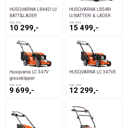
HUSQVARNA LB442I U/
HUSQVARNA LB548I
BATT&LADER
U/BATTERI & LADER
Inkl. mva
Inkl. mva
10 299,-
15 499,-
Husqvarna LC 347V
HUSQVARNA LC 347VE
gressklipper
Inkl. mva
Inkl. mva
9 699,-
12 299,-