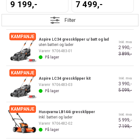
9 199,-
7 499,-
Filter
Aspire LC34 gressklipper u/ batt og lad
Inkl. mva
uten batteri og lader
2 990,-
Varenr
9706483-01
3 899,-
På lager
Aspire LC34 gressklipper kit
Inkl. mva
3 990,-
Varenr
9706483-03
5 099,-
På lager
Husqvarna LB144i gressklipper
Inkl. mva
Inkl. batteri og lader
5 999,-
Varenr
9706482-02
7 199,-
På lager