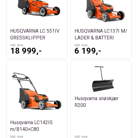
HUSQVARNA LC 551IV
HUSQVARNA LC137I M/
GRESSKLIPPER
LADER & BATTERI
Inkl. mva
Inkl. mva
18 999,-
6 199,-
Husqvarna snøskjær
R200
Husqvarna LC142IS
m/B140+C80
Inkl. mva
Inkl. mva