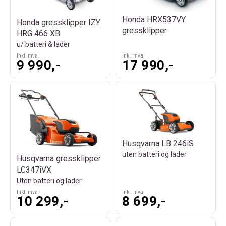
Honda HRX537VY
Honda gressklipper IZY
gressklipper
HRG 466 XB
u/ batteri & lader
Inkl. mva
Inkl. mva
9 990,-
17 990,-
Husqvarna LB 246iS
uten batteri og lader
Husqvarna gressklipper
LC347iVX
Uten batteri og lader
Inkl. mva
Inkl. mva
10 299,-
8 699,-