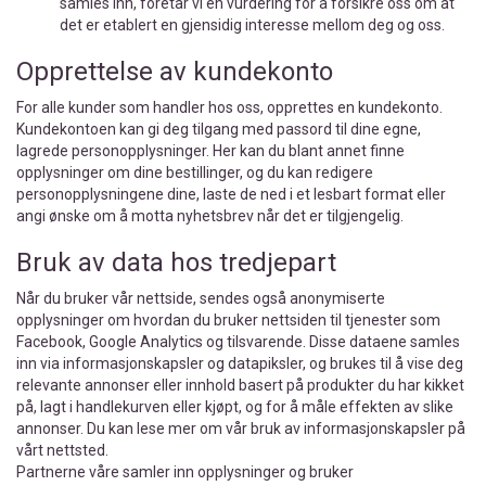
samles inn, foretar vi en vurdering for å forsikre oss om at
det er etablert en gjensidig interesse mellom deg og oss.
Opprettelse av kundekonto
For alle kunder som handler hos oss, opprettes en kundekonto.
Kundekontoen kan gi deg tilgang med passord til dine egne,
lagrede personopplysninger. Her kan du blant annet finne
opplysninger om dine bestillinger, og du kan redigere
personopplysningene dine, laste de ned i et lesbart format eller
angi ønske om å motta nyhetsbrev når det er tilgjengelig.
Bruk av data hos tredjepart
Når du bruker vår nettside, sendes også anonymiserte
opplysninger om hvordan du bruker nettsiden til tjenester som
Facebook, Google Analytics og tilsvarende. Disse dataene samles
inn via informasjonskapsler og datapiksler, og brukes til å vise deg
relevante annonser eller innhold basert på produkter du har kikket
på, lagt i handlekurven eller kjøpt, og for å måle effekten av slike
annonser. Du kan lese mer om vår bruk av informasjonskapsler på
vårt nettsted.
Partnerne våre samler inn opplysninger og bruker