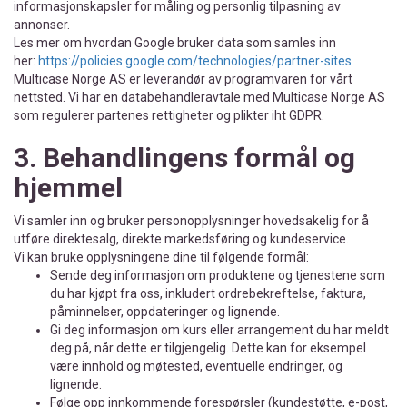
informasjonskapsler for måling og personlig tilpasning av
annonser.
Les mer om hvordan Google bruker data som samles inn
her:
https://policies.google.com/technologies/partner-sites
Multicase Norge AS er leverandør av programvaren for vårt
nettsted. Vi har en databehandleravtale med Multicase Norge AS
som regulerer partenes rettigheter og plikter iht GDPR.
3. Behandlingens formål og
hjemmel
Vi samler inn og bruker personopplysninger hovedsakelig for å
utføre direktesalg, direkte markedsføring og kundeservice.
Vi kan bruke opplysningene dine til følgende formål:
Sende deg informasjon om produktene og tjenestene som
du har kjøpt fra oss, inkludert ordrebekreftelse, faktura,
påminnelser, oppdateringer og lignende.
Gi deg informasjon om kurs eller arrangement du har meldt
deg på, når dette er tilgjengelig. Dette kan for eksempel
være innhold og møtested, eventuelle endringer, og
lignende.
Følge opp innkommende forespørsler (kundestøtte, e-post,