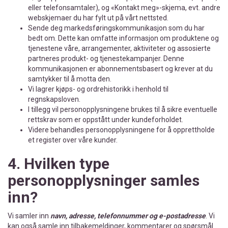
eller telefonsamtaler), og «Kontakt meg»-skjema, evt. andre
webskjemaer du har fylt ut på vårt nettsted.
Sende deg markedsføringskommunikasjon som du har
bedt om. Dette kan omfatte informasjon om produktene og
tjenestene våre, arrangementer, aktiviteter og assosierte
partneres produkt- og tjenestekampanjer. Denne
kommunikasjonen er abonnementsbasert og krever at du
samtykker til å motta den.
Vi lagrer kjøps- og ordrehistorikk i henhold til
regnskapsloven.
I tillegg vil personopplysningene brukes til å sikre eventuelle
rettskrav som er oppstått under kundeforholdet.
Videre behandles personopplysningene for å opprettholde
et register over våre kunder.
4. Hvilken type
personopplysninger samles
inn?
Vi samler inn
navn, adresse, telefonnummer og e-postadresse
. Vi
kan også samle inn tilbakemeldinger, kommentarer og spørsmål