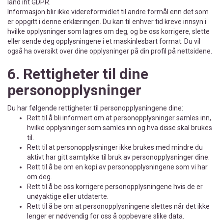
land iht GDPR.
Informasjon blir ikke videreformidlet til andre formål enn det som
er oppgitt i denne erklæringen. Du kan til enhver tid kreve innsyn i
hvilke opplysninger som lagres om deg, og be oss korrigere, slette
eller sende deg opplysningene i et maskinlesbart format. Du vil
også ha oversikt over dine opplysninger på din profil på nettsidene.
6.
Rettigheter til dine
personopplysninger
Du har følgende rettigheter til personopplysningene dine:
Rett til å bli informert om at personopplysninger samles inn,
hvilke opplysninger som samles inn og hva disse skal brukes
til.
Rett til at personopplysninger ikke brukes med mindre du
aktivt har gitt samtykke til bruk av personopplysninger dine.
Rett til å be om en kopi av personopplysningene som vi har
om deg.
Rett til å be oss korrigere personopplysningene hvis de er
unøyaktige eller utdaterte.
Rett til å be om at personopplysningene slettes når det ikke
lenger er nødvendig for oss å oppbevare slike data.