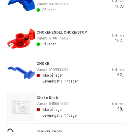
Inkl. mva
Varenr
5373526-01
102,-
På lager
CHOKEHENDEL CHOKE/STOP
Inkl. mva
Varenr
5100172-02
157,-
På lager
CHOKE
Varenr
5159822-01
Inkl. mva
62,-
Ikke på lager
Leveringstid: 14dager
Choke Knob
Varenr
5450616-01
Inkl. mva
98,-
Ikke på lager
Leveringstid: 14dager