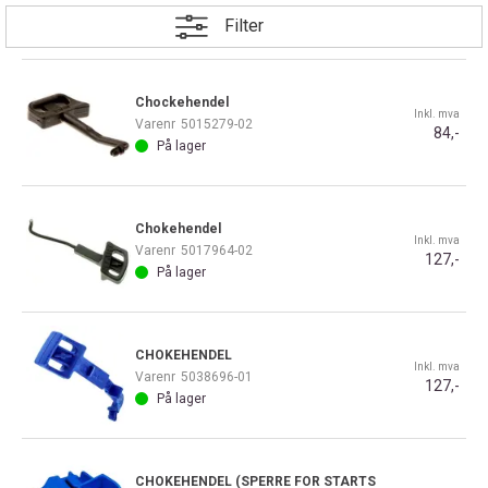
Filter
Chockehendel
Inkl. mva
Varenr
5015279-02
84,-
På lager
Chokehendel
Inkl. mva
Varenr
5017964-02
127,-
På lager
CHOKEHENDEL
Inkl. mva
Varenr
5038696-01
127,-
På lager
CHOKEHENDEL (SPERRE FOR STARTS