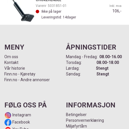
CHOKEHENDEL
Varenr
5031851-01
Inkl. mva
106,-
Ikke på lager
Leveringstid: 14dager
MENY
ÅPNINGSTIDER
Om oss
Mandag - Fredag:
08.00-16.00
Kontakt
Torsdag:
08.00-18.00
Vår historie
Lørdag:
Stengt
Finn.no - Kjøretøy
Søndag:
Stengt
Finn.no - Andre annonser
FØLG OSS PÅ
INFORMASJON
Betingelser
Instagram
Personvernerklæring
Facebook
Miljøfyrtårn