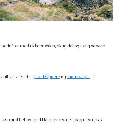
edrifter med riktig maskin, riktig del og riktig service
alt vi fører - fra
robotklippere
og
motorsager
til
 i takt med behovene til kundene våre. I dag er vi en av