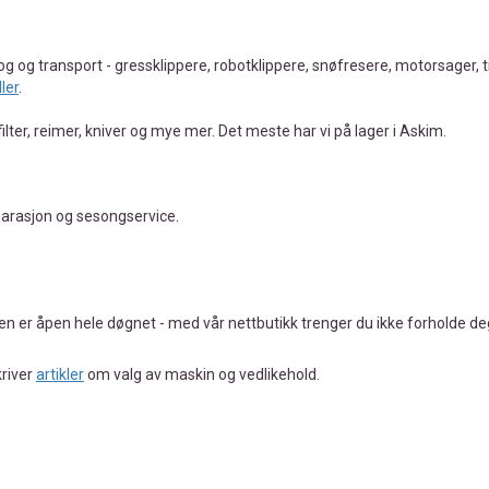
kog og transport - gressklippere, robotklippere, snøfresere, motorsager,
ler
.
filter, reimer, kniver og mye mer. Det meste har vi på lager i Askim.
eparasjon og sesongservice.
en er åpen hele døgnet - med vår nettbutikk trenger du ikke forholde deg
kriver
artikler
om valg av maskin og vedlikehold.