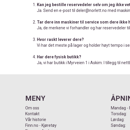
Kan jeg bestille reservedeler selv om jeg ikke ve
Ja. Send en e-post til deler@norlett.no med maskinen
Tar dere inn maskiner til service som dere ikke 
Ja, de merkene vi forhandler og har reservedeler til 
Hvor raskt leverer dere?
Vi har det meste på lager og holder høyt tempo i se
Har dere fysisk butikk?
Ja, vi har butikk i Myrveien 1 i Askim. I tillegg til 
MENY
ÅPNI
Om oss
Mandag - 
Kontakt
Tors
Vår historie
Lørd
Finn.no - Kjøretøy
Sønd