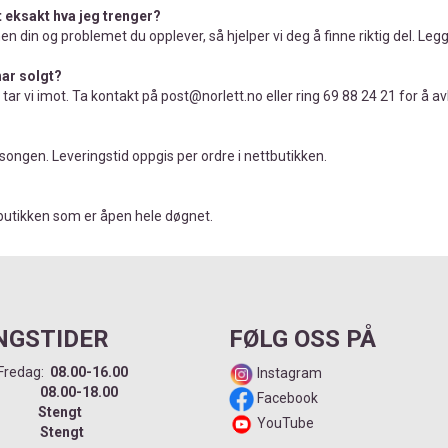
t eksakt hva jeg trenger?
 din og problemet du opplever, så hjelper vi deg å finne riktig del. Legg 
har solgt?
tar vi imot. Ta kontakt på post@norlett.no eller ring 69 88 24 21 for å av
songen. Leveringstid oppgis per ordre i nettbutikken.
nettbutikken som er åpen hele døgnet.
NGSTIDER
FØLG OSS PÅ
Fredag:
08.00-16.00
Instagram
dag:
08.00-18.00
Facebook
ag:
Stengt
YouTube
ag:
Stengt