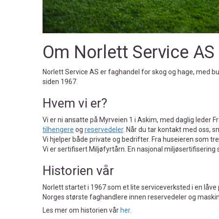
Om Norlett Service AS
Norlett Service AS er faghandel for skog og hage, med butik
siden 1967.
Hvem vi er?
Vi er ni ansatte på Myrveien 1 i Askim, med daglig leder F
tilhengere
og
reservedeler
. Når du tar kontakt med oss, 
Vi hjelper både private og bedrifter. Fra huseieren som tr
Vi er sertifisert Miljøfyrtårn. En nasjonal miljøsertifisering
Historien vår
Norlett startet i 1967 som et lite serviceverksted i en låve
Norges største faghandlere innen reservedeler og maskin
Les mer om historien vår
her
.