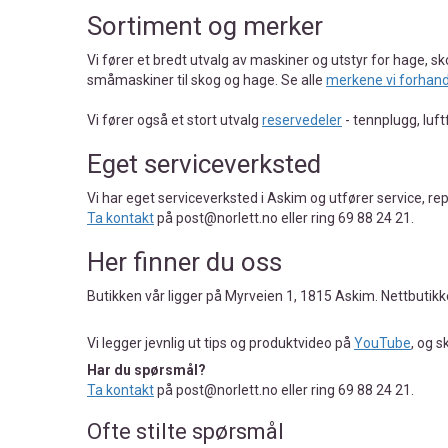
Sortiment og merker
Vi fører et bredt utvalg av maskiner og utstyr for hage, s
småmaskiner til skog og hage. Se alle
merkene vi forhand
Vi fører også et stort utvalg
reservedeler
- tennplugg, luft
Eget serviceverksted
Vi har eget serviceverksted i Askim og utfører service, r
Ta kontakt
på post@norlett.no eller ring 69 88 24 21.
Her finner du oss
Butikken vår ligger på Myrveien 1, 1815 Askim. Nettbutikk
Vi legger jevnlig ut tips og produktvideo på
YouTube
, og s
Har du spørsmål?
Ta kontakt
på post@norlett.no eller ring 69 88 24 21.
Ofte stilte spørsmål