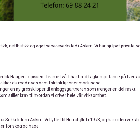
k, nettbutikk og eget serviceverksted i Askim. Vi har hjulpet private og b
redrik Haugen i spissen. Teamet vårt har bred fagkompetanse på tvers av 
snakker du med noen som faktisk kjenner maskinene.
enger en ny gressklipper til anleggsgartneren som trenger en del raskt.
 som stiller krav til hvordan vi driver hele vår virksomhet.
 på Sekkelsten i Askim. Vi flyttet til Hurrahølet i 1973, og har siden vokst
er for skog og hage.