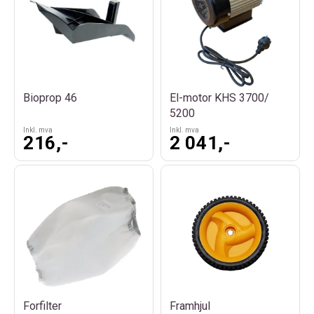
Bioprop 46
El-motor KHS 3700/
5200
Inkl. mva
Inkl. mva
216,-
2 041,-
Forfilter
Framhjul