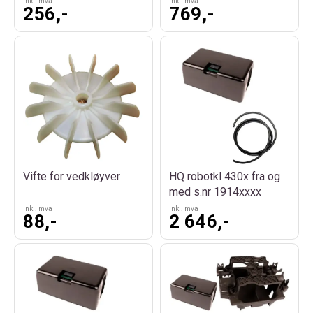
Inkl. mva
Inkl. mva
256,-
769,-
Vifte for vedkløyver
HQ robotkl 430x fra og
med s.nr 1914xxxx
Inkl. mva
Inkl. mva
88,-
2 646,-