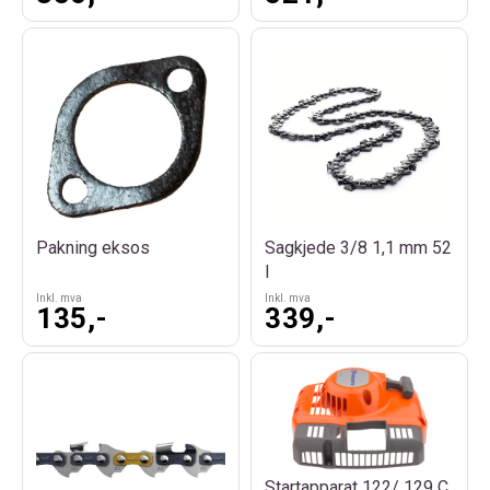
Pakning eksos
Sagkjede 3/8 1,1 mm 52
l
Inkl. mva
Inkl. mva
135,-
339,-
Startapparat 122/ 129 C