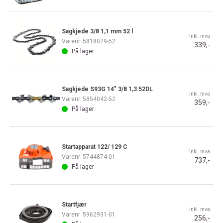
Sagkjede 3/8 1,1 mm 52 l
Inkl. mva
Varenr
5818079-52
339,-
På lager
Sagkjede S93G 14" 3/8 1,3 52DL
Inkl. mva
Varenr
5854042-52
359,-
På lager
Startapparat 122/ 129 C
Inkl. mva
Varenr
5744874-01
737,-
På lager
Startfjær
Inkl. mva
Varenr
5962931-01
256,-