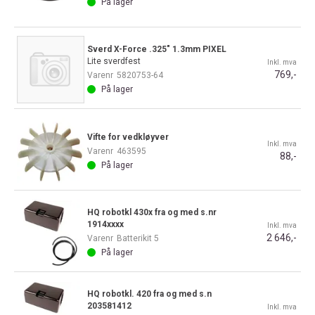
På lager
Sverd X-Force .325" 1.3mm PIXEL
Lite sverdfest
Inkl. mva
769,-
Varenr
5820753-64
På lager
Vifte for vedkløyver
Inkl. mva
Varenr
463595
88,-
På lager
HQ robotkl 430x fra og med s.nr
1914xxxx
Inkl. mva
2 646,-
Varenr
Batterikit 5
På lager
HQ robotkl. 420 fra og med s.n
203581412
Inkl. mva