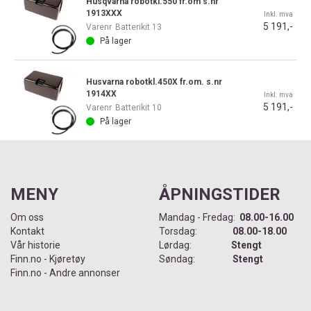
Husqvarna robotkl.550 fr.om s.nr
1913XXX
Inkl. mva
5 191,-
Varenr
Batterikit 13
På lager
Husvarna robotkl.450X fr.om. s.nr
1914XX
Inkl. mva
5 191,-
Varenr
Batterikit 10
På lager
MENY
ÅPNINGSTIDER
Om oss
Mandag - Fredag:
08.00-16.00
Kontakt
Torsdag:
08.00-18.00
Vår historie
Lørdag:
Stengt
Finn.no - Kjøretøy
Søndag:
Stengt
Finn.no - Andre annonser