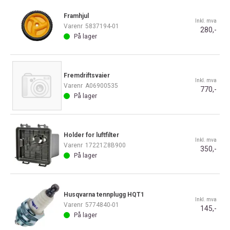
Framhjul
Inkl. mva
Varenr
5837194-01
280,-
På lager
Fremdriftsvaier
Inkl. mva
Varenr
A06900535
770,-
På lager
Holder for luftfilter
Inkl. mva
Varenr
17221Z8B900
350,-
På lager
Husqvarna tennplugg HQT1
Inkl. mva
Varenr
5774840-01
145,-
På lager