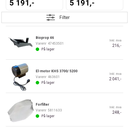
5 191,-
5 191,-
Filter
Bioprop 46
Inkl. mva
Varenr
47453501
216,-
På lager
El-motor KHS 3700/ 5200
Inkl. mva
Varenr
463601
2 041,-
På lager
Forfilter
Inkl. mva
Varenr
5811633
248,-
På lager