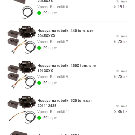
2046XXX
Inkl. mva
5 191,-
Varenr
Batterikit 8
På lager
Husqvarna robotkl.440 tom. s.nr
2045XXXX
Inkl. mva
6 235,-
Varenr
Batterikit 7
På lager
Husqvarna robotkl.450X tom. s.nr
1913XXX
Inkl. mva
6 235,-
Varenr
Batterikit 9
På lager
Husqvarna robotkl.520 tom.s.nr
201112438
Inkl. mva
2 861,-
Varenr
Batterikit 11
På lager