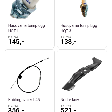
Husqvarna tennplugg
Husqvarna tennplugg
HQT1
HQT-3
Inkl. mva
Inkl. mva
145,-
138,-
Koblingsvaier L45
Nedre kniv
Inkl. mva
Inkl. mva
356,-
521,-