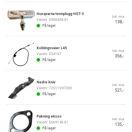
Husqvarna tennplugg HQT-3
Inkl. mva
Varenr
5908438-01
138,-
På lager
Koblingsvaier L45
Inkl. mva
Varenr
534167
356,-
På lager
Nedre kniv
Inkl. mva
Varenr
72511VH7000
521,-
På lager
Pakning eksos
Inkl. mva
Varenr
5069145-01
135,-
På lager