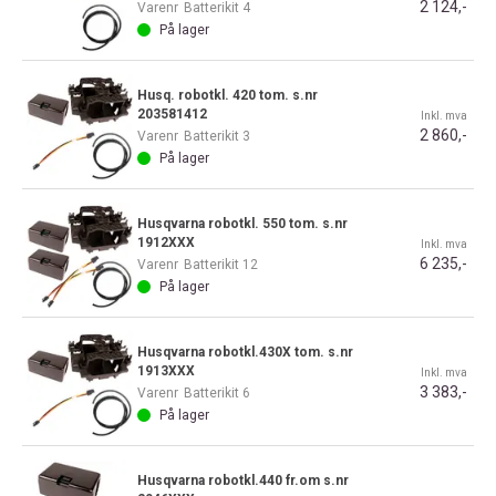
2 124,-
Varenr
Batterikit 4
På lager
Husq. robotkl. 420 tom. s.nr
203581412
Inkl. mva
2 860,-
Varenr
Batterikit 3
På lager
Husqvarna robotkl. 550 tom. s.nr
1912XXX
Inkl. mva
6 235,-
Varenr
Batterikit 12
På lager
Husqvarna robotkl.430X tom. s.nr
1913XXX
Inkl. mva
3 383,-
Varenr
Batterikit 6
På lager
Husqvarna robotkl.440 fr.om s.nr