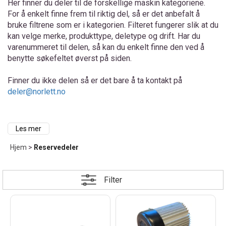
Her finner du deler til de forskellige maskin kategoriene.
For å enkelt finne frem til riktig del, så er det anbefalt å
bruke filtrene som er i kategorien. Filteret fungerer slik at du
kan velge merke, produkttype, deletype og drift. Har du
varenummeret til delen, så kan du enkelt finne den ved å
benytte søkefeltet øverst på siden.
Finner du ikke delen så er det bare å ta kontakt på
deler@norlett.no
Vi fører reservedeler snøfreser, reservedeler gressklipper,
Les mer
reservedeler robotklipper, reservedeler feiemaskin, reservedeler
Hjem
>
Reservedeler
atv, reservedeler motorsag, reservedeler tilhenger med mer.
Delene er fra anerkjente merker som Honda, Husqvarna, Stiga,
Mammotion, Polaris, Ariens, AL-KO,Tecumseh, Cramer,
Rammy, Gardena, Briggs & Statton, Eccho med fler.
Filter