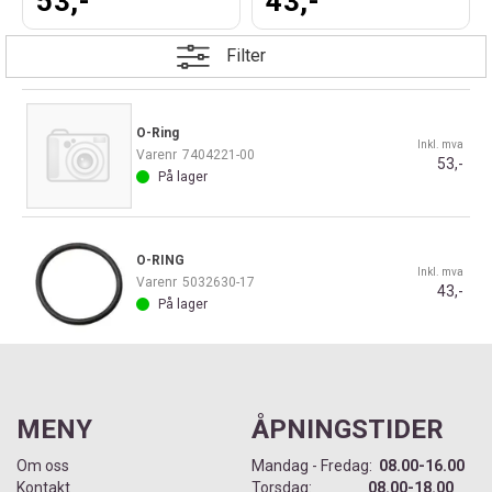
53,-
43,-
Filter
O-Ring
Inkl. mva
Varenr
7404221-00
53,-
På lager
O-RING
Inkl. mva
Varenr
5032630-17
43,-
På lager
MENY
ÅPNINGSTIDER
Om oss
Mandag - Fredag:
08.00-16.00
Kontakt
Torsdag:
08.00-18.00