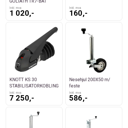
GOLIATH TR7-BÅT
Inkl. mva
Inkl. mva
1 020,-
160,-
Nesehjul 200X50 m/
KNOTT KS 30
feste
STABILISATORKOBLING
Inkl. mva
Inkl. mva
7 250,-
586,-