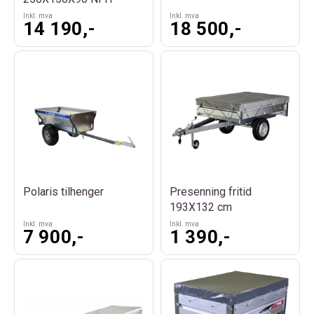
Inkl. mva
Inkl. mva
14 190,-
18 500,-
Polaris tilhenger
Presenning fritid
193X132 cm
Inkl. mva
Inkl. mva
7 900,-
1 390,-