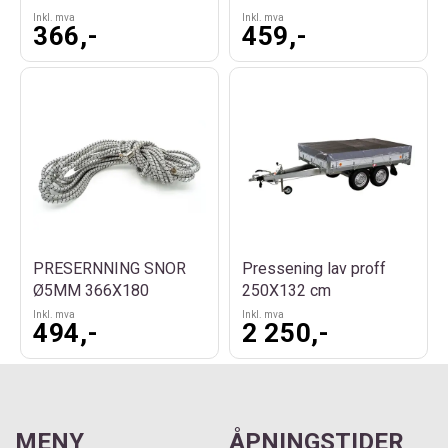
Inkl. mva
Inkl. mva
366,-
459,-
PRESERNNING SNOR
Pressening lav proff
Ø5MM 366X180
250X132 cm
Inkl. mva
Inkl. mva
494,-
2 250,-
MENY
ÅPNINGSTIDER