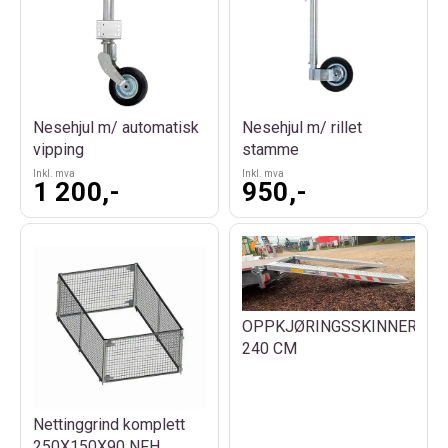
Nesehjul m/ automatisk
Nesehjul m/ rillet
vipping
stamme
Inkl. mva
Inkl. mva
1 200,-
950,-
OPPKJØRINGSSKINNER
240 CM
Nettinggrind komplett
250X150X90 NFH