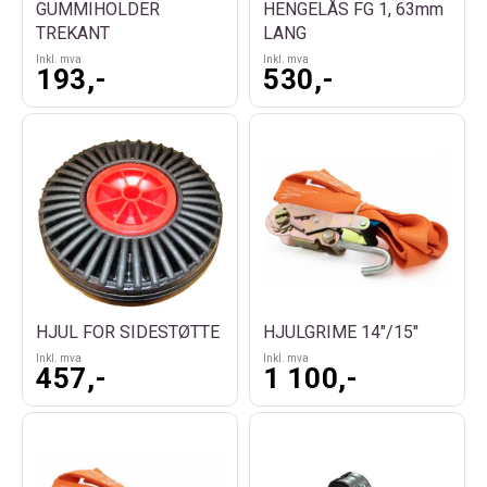
GUMMIHOLDER
HENGELÅS FG 1, 63mm
TREKANT
LANG
Inkl. mva
Inkl. mva
193,-
530,-
HJUL FOR SIDESTØTTE
HJULGRIME 14"/15"
Inkl. mva
Inkl. mva
457,-
1 100,-