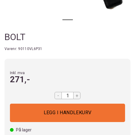
BOLT
Varenr:
90110VL6P31
Inkl. mva
271,-
-
+
På lager