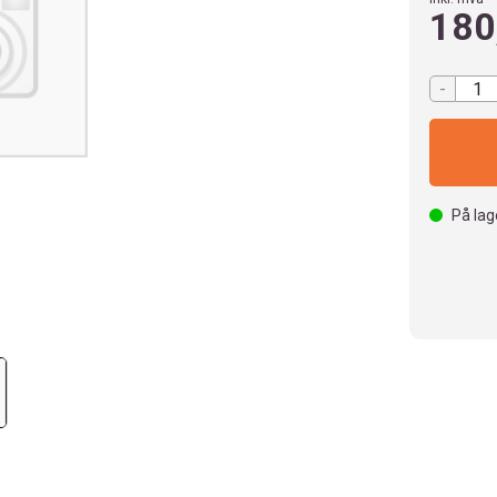
180
-
På lag