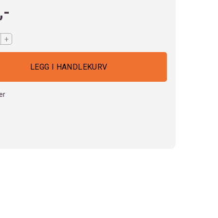
,-
+
er