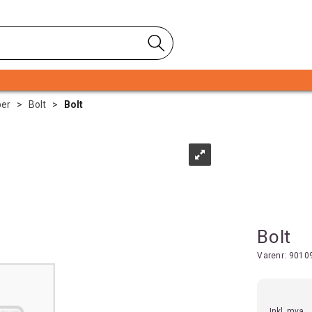
per
>
Bolt
>
Bolt
Bolt
Varenr:
9010
Inkl. mva