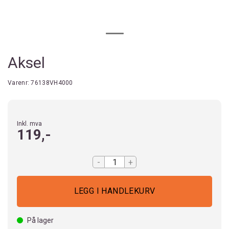
Aksel
Varenr:
76138VH4000
Inkl. mva
119,-
-
+
På lager