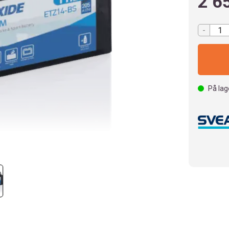
2 6
-
På lag