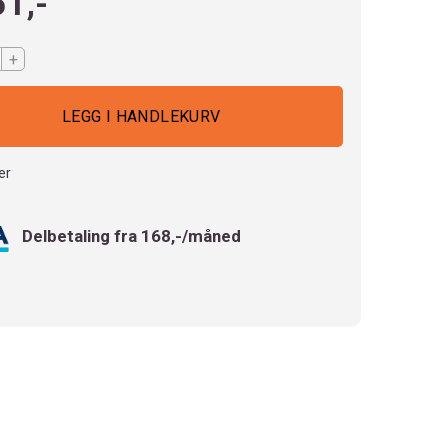
51,-
+
er
Delbetaling fra 168,-/måned