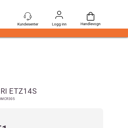
Handlevogn
Logg inn
RI ETZ14S
0MCR305