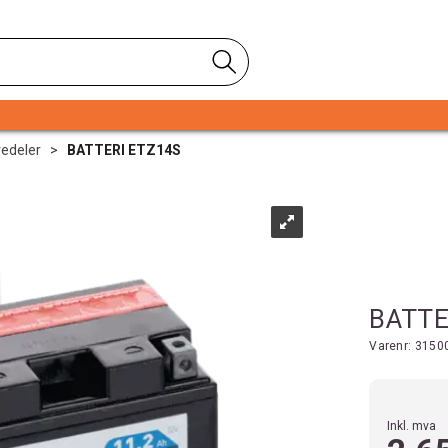
vedeler
>
BATTERI ETZ14S
BATTE
Varenr:
3150
Inkl. mva