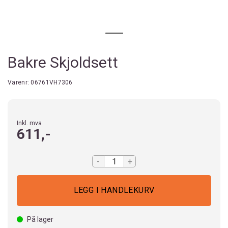
Bakre Skjoldsett
Varenr:
06761VH7306
Inkl. mva
611,-
-
+
På lager