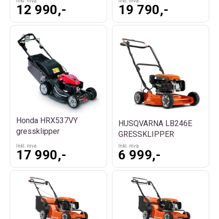
Inkl. mva
Inkl. mva
12 990,-
19 790,-
Honda HRX537VY
HUSQVARNA LB246E
gressklipper
GRESSKLIPPER
Inkl. mva
Inkl. mva
17 990,-
6 999,-