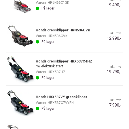
Varenr
HRG466C1SK
9 490,-
På lager
Honda gressklipper HRN536CVK
Inkl. mva
Varenr
HRN536CVK
12 990,-
På lager
Honda gressklipper HRX537C4HZ
m/ elektrisk start
Inkl. mva
19 790,-
Varenr
HRX537HZ
På lager
Honda HRX537VY gressklipper
Inkl. mva
Varenr
HRX537C7VYEH
17 990,-
På lager