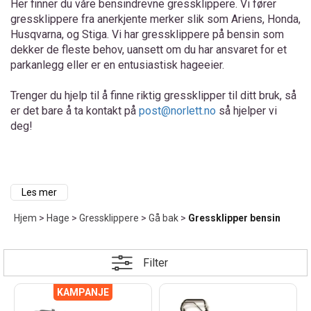
Her finner du våre bensindrevne gressklippere. Vi fører
gressklippere fra anerkjente merker slik som Ariens, Honda,
Husqvarna, og Stiga. Vi har gressklippere på bensin som
dekker de fleste behov, uansett om du har ansvaret for et
parkanlegg eller er en entusiastisk hageeier.
Trenger du hjelp til å finne riktig gressklipper til ditt bruk, så
er det bare å ta kontakt på
post@norlett.no
så hjelper vi
deg!
Les mer
Alt om våre bensindrevne
Hjem
>
Hage
>
Gressklippere
>
Gå bak
>
Gressklipper bensin
gressklippere
Filter
Våre bensindrevne gressklippere er perfekt til å holde gressplenen
din fin hele sesongen. De kommer i en rekke størrelser og kan ha
forskjellige funksjoner slik som bioklipp, sideutkast og