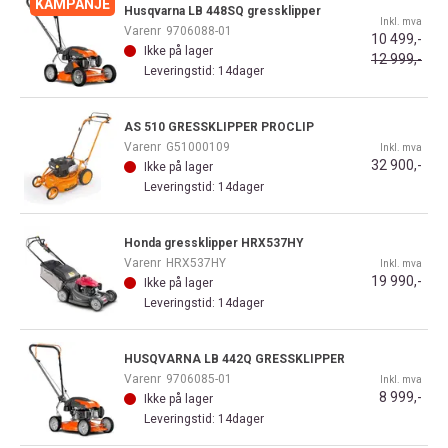
Husqvarna LB 448SQ gressklipper
Inkl. mva
Varenr
9706088-01
10 499,-
Ikke på lager
12 999,-
Leveringstid: 14dager
AS 510 GRESSKLIPPER PROCLIP
Varenr
G51000109
Inkl. mva
32 900,-
Ikke på lager
Leveringstid: 14dager
Honda gressklipper HRX537HY
Varenr
HRX537HY
Inkl. mva
19 990,-
Ikke på lager
Leveringstid: 14dager
HUSQVARNA LB 442Q GRESSKLIPPER
Varenr
9706085-01
Inkl. mva
8 999,-
Ikke på lager
Leveringstid: 14dager