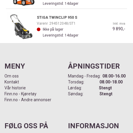
Leveringstid: 14dager
STIGA TWINCLIP 950 S
Varenr
294512048/ST1
Inkl. mva
9 890,-
Ikke på lager
Leveringstid: 14dager
MENY
ÅPNINGSTIDER
Om oss
Mandag - Fredag:
08.00-16.00
Kontakt
Torsdag:
08.00-18.00
Vår historie
Lørdag:
Stengt
Finn.no - Kjøretøy
Søndag:
Stengt
Finn.no - Andre annonser
FØLG OSS PÅ
INFORMASJON