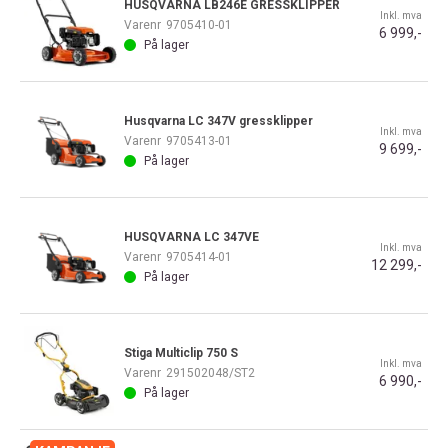
HUSQVARNA LB246E GRESSKLIPPER
Inkl. mva
Varenr
9705410-01
6 999,-
På lager
Husqvarna LC 347V gressklipper
Inkl. mva
Varenr
9705413-01
9 699,-
På lager
HUSQVARNA LC 347VE
Inkl. mva
Varenr
9705414-01
12 299,-
På lager
Stiga Multiclip 750 S
Inkl. mva
Varenr
291502048/ST2
6 990,-
På lager