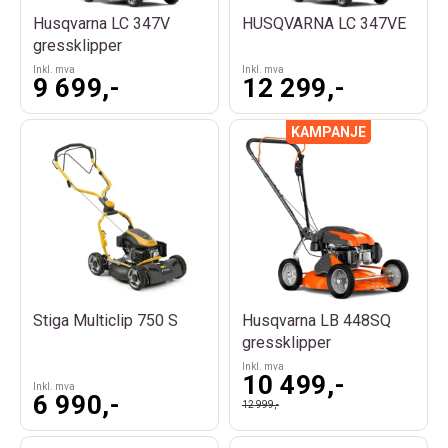
Husqvarna LC 347V
HUSQVARNA LC 347VE
gressklipper
Inkl. mva
Inkl. mva
9 699,-
12 299,-
Stiga Multiclip 750 S
Husqvarna LB 448SQ
gressklipper
Inkl. mva
10 499,-
Inkl. mva
6 990,-
12 999,-