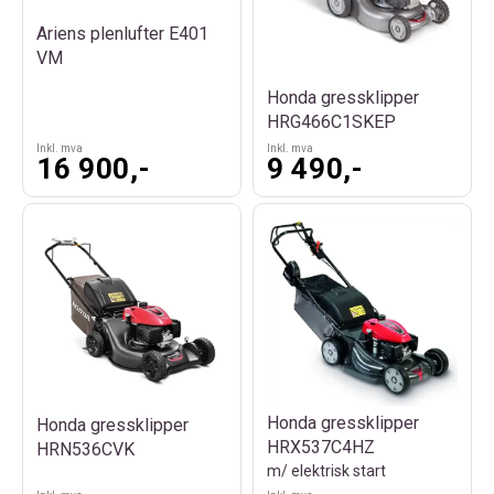
Vi fører gressklippere fra anerkjente merker slik som Ariens,
Honda, Husqvarna, og Stiga, slik at du er sikret gressklippere av
Ariens plenlufter E401
god kvalitet. Klipperen har originale deler som varer i mange år.
VM
Skulle du trenge hjelp til å finne riktig gressklipper, så er det bare å
ta kontakt med oss på
post@norlett.no
så hjelper vi deg med å
Honda gressklipper
finne rett gressklipper for ditt behov.
HRG466C1SKEP
Inkl. mva
Inkl. mva
16 900,-
9 490,-
Honda gressklipper
Honda gressklipper
HRX537C4HZ
HRN536CVK
m/ elektrisk start