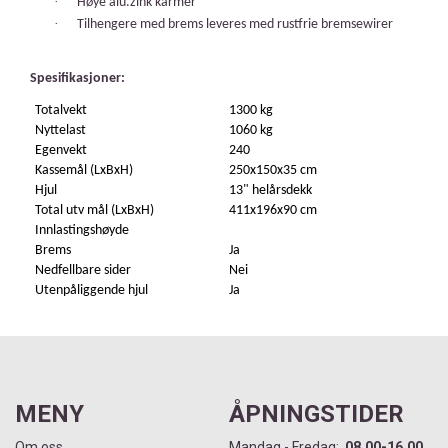
·
Høye alu.zink karmer
·
Tilhengere med brems leveres med rustfrie bremsewirer
Spesifikasjoner:
Totalvekt
1300 kg
Nyttelast
1060 kg
Egenvekt
240
Kassemål (LxBxH)
250x150x35 cm
Hjul
13" helårsdekk
Total utv mål (LxBxH)
411x196x90 cm
Innlastingshøyde
Brems
Ja
Nedfellbare sider
Nei
Utenpåliggende hjul
Ja
MENY
ÅPNINGSTIDER
Om oss
Mandag - Fredag:
08.00-16.00