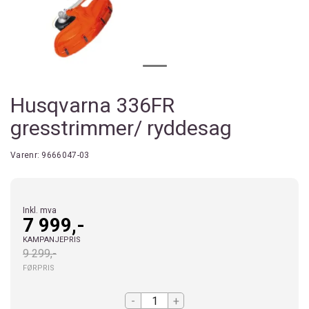
Husqvarna 336FR
gresstrimmer/ ryddesag
Varenr:
9666047-03
Inkl. mva
7 999,-
KAMPANJEPRIS
9 299,-
FØRPRIS
-
+