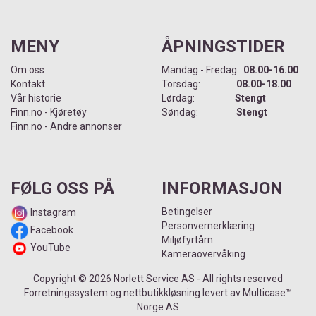
MENY
ÅPNINGSTIDER
Om oss
Mandag - Fredag:
08.00-16.00
Kontakt
Torsdag:
08.00-18.00
Vår historie
Lørdag:
Stengt
Finn.no - Kjøretøy
Søndag:
Stengt
Finn.no - Andre annonser
FØLG OSS PÅ
INFORMASJON
Betingelser
Instagram
Personvernerklæring
Facebook
Miljøfyrtårn
YouTube
Kameraovervåking
Copyright © 2026 Norlett Service AS - All rights reserved
Forretningssystem
og
nettbutikkløsning
levert av
Multicase™
Norge AS