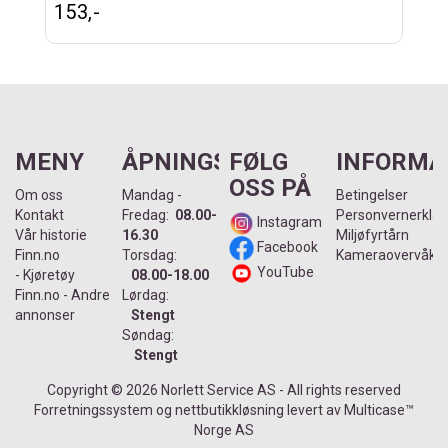
153,-
MENY
ÅPNINGSTIDER
FØLG
INFORMA
OSS PÅ
Om oss
Mandag -
Betingelser
Kontakt
Fredag:
08.00-
Personvernerklær
Instagram
Vår historie
16.30
Miljøfyrtårn
Facebook
Finn.no
Torsdag:
Kameraovervåkin
YouTube
- Kjøretøy
08.00-18.00
Finn.no - Andre
Lørdag:
annonser
Stengt
Søndag:
Stengt
Copyright © 2026 Norlett Service AS - All rights reserved
Forretningssystem
og
nettbutikkløsning
levert av
Multicase™
Norge AS