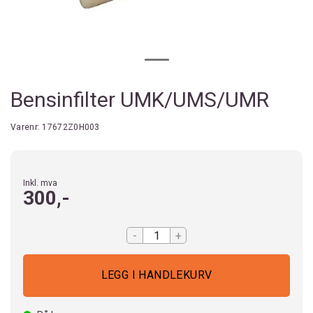
Bensinfilter UMK/UMS/UMR
Varenr:
17672Z0H003
Inkl. mva
300,-
-
+