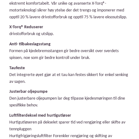
ekstremt komfortabelt. Vår unike og avanserte X-Torq®-
motorteknologi sikrer høy ytelse der det trengs og imponerer med
opptil 20 % lavere drivstofforbruk og opptil 75 % lavere eksosutslipp.
X-Torq® Reduserer
drivstofforbruk og utslipp.
Anti- tilbakeslagsstang
Formen på kjedebremsstangen gir bedre oversikt over sverdets
spissen, noe som gir bedre kontroll under bruk.
Taufeste
Det integrerte øyet gjør at et tau kan festes sikkert for enkel senking
av sagen.
Justerbar oljepumpe
Den justerbare oljepumpen lar deg tilpasse kjedesmøringen til dine
spesifikke behov.
Luftfilterdeksel med hurtigutløser
Hurtigutløseren
på dekselet sparer tid ved rengjøring eller skifte av
tennpluggen
Hurtigfrigjøringsluftfilter Forenkler rengjøring og skifting av