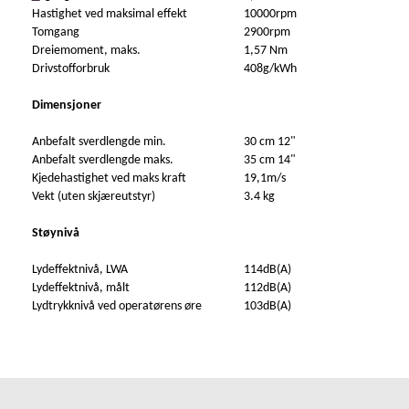
Hastighet ved maksimal effekt
10000rpm
Tomgang
2900rpm
Dreiemoment, maks.
1,57 Nm
Drivstofforbruk
408g/kWh
Dimensjoner
Anbefalt sverdlengde min.
30 cm 12"
Anbefalt sverdlengde maks.
35 cm 14"
Kjedehastighet ved maks kraft
19,1m/s
Vekt (uten skjæreutstyr)
3.4 kg
Støynivå
Lydeffektnivå, LWA
114dB(A)
Lydeffektnivå, målt
112dB(A)
Lydtrykknivå ved operatørens øre
103dB(A)