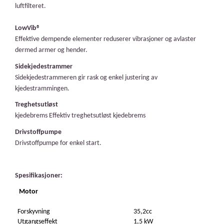
luftfilteret.
LowVib®
Effektive dempende elementer reduserer vibrasjoner og avlaster
dermed armer og hender.
Sidekjedestrammer
Sidekjedestrammeren gir rask og enkel justering av
kjedestrammingen.
Treghetsutløst
kjedebrems Effektiv treghetsutløst kjedebrems
Drivstoffpumpe
Drivstoffpumpe for enkel start.
Spesifikasjoner:
Motor
Forskyvning
35,2cc
U
tgangseffekt
1,5 kW